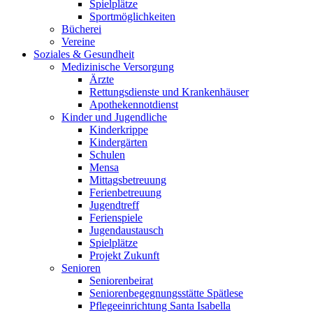
Spielplätze
Sportmöglichkeiten
Bücherei
Vereine
Soziales & Gesundheit
Medizinische Versorgung
Ärzte
Rettungsdienste und Krankenhäuser
Apothekennotdienst
Kinder und Jugendliche
Kinderkrippe
Kindergärten
Schulen
Mensa
Mittagsbetreuung
Ferienbetreuung
Jugendtreff
Ferienspiele
Jugendaustausch
Spielplätze
Projekt Zukunft
Senioren
Seniorenbeirat
Seniorenbegegnungsstätte Spätlese
Pflegeeinrichtung Santa Isabella