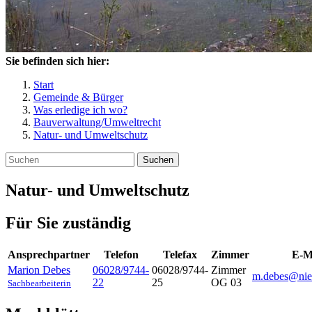
Sie befinden sich hier:
Start
Gemeinde & Bürger
Was erledige ich wo?
Bauverwaltung/Umweltrecht
Natur- und Umweltschutz
Suchen
Natur- und Umweltschutz
Für Sie zuständig
Ansprechpartner
Telefon
Telefax
Zimmer
E-M
Marion
Debes
06028/9744-
06028/9744-
Zimmer
m.debes@nie
22
25
OG 03
Sachbearbeiterin