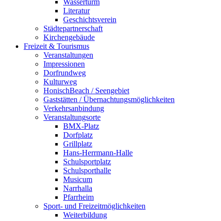
Wasserturm
Literatur
Geschichtsverein
Städtepartnerschaft
Kirchengebäude
Freizeit & Tourismus
Veranstaltungen
Impressionen
Dorfrundweg
Kulturweg
HonischBeach / Seengebiet
Gaststätten / Übernachtungsmöglichkeiten
Verkehrsanbindung
Veranstaltungsorte
BMX-Platz
Dorfplatz
Grillplatz
Hans-Herrmann-Halle
Schulsportplatz
Schulsporthalle
Musicum
Narrhalla
Pfarrheim
Sport- und Freizeitmöglichkeiten
Weiterbildung