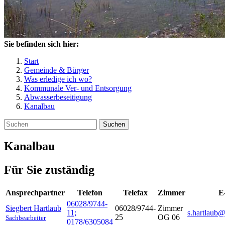
Sie befinden sich hier:
Start
Gemeinde & Bürger
Was erledige ich wo?
Kommunale Ver- und Entsorgung
Abwasserbeseitigung
Kanalbau
Suchen
Kanalbau
Für Sie zuständig
Ansprechpartner
Telefon
Telefax
Zimmer
E
06028/9744-
Siegbert
Hartlaub
06028/9744-
Zimmer
11;
s.hartlaub@
25
OG 06
Sachbearbeiter
0178/6305084