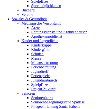
Spielplätze
Sportmöglichkeiten
Bücherei
Vereine
Soziales & Gesundheit
Medizinische Versorgung
Ärzte
Rettungsdienste und Krankenhäuser
Apothekennotdienst
Kinder und Jugendliche
Kinderkrippe
Kindergärten
Schulen
Mensa
Mittagsbetreuung
Ferienbetreuung
Jugendtreff
Ferienspiele
Jugendaustausch
Spielplätze
Projekt Zukunft
Senioren
Seniorenbeirat
Seniorenbegegnungsstätte Spätlese
Pflegeeinrichtung Santa Isabella