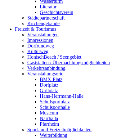
Wasserturm
Literatur
Geschichtsverein
Städtepartnerschaft
Kirchengebäude
Freizeit & Tourismus
Veranstaltungen
Impressionen
Dorfrundweg
Kulturweg
HonischBeach / Seengebiet
Gaststätten / Übernachtungsmöglichkeiten
Verkehrsanbindung
Veranstaltungsorte
BMX-Platz
Dorfplatz
Grillplatz
Hans-Herrmann-Halle
Schulsportplatz
Schulsporthalle
Musicum
Narrhalla
Pfarrheim
Sport- und Freizeitmöglichkeiten
Weiterbildung