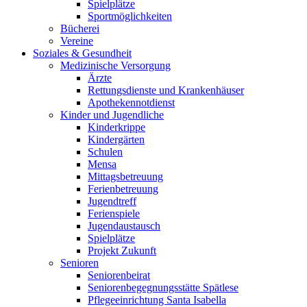
Spielplätze
Sportmöglichkeiten
Bücherei
Vereine
Soziales & Gesundheit
Medizinische Versorgung
Ärzte
Rettungsdienste und Krankenhäuser
Apothekennotdienst
Kinder und Jugendliche
Kinderkrippe
Kindergärten
Schulen
Mensa
Mittagsbetreuung
Ferienbetreuung
Jugendtreff
Ferienspiele
Jugendaustausch
Spielplätze
Projekt Zukunft
Senioren
Seniorenbeirat
Seniorenbegegnungsstätte Spätlese
Pflegeeinrichtung Santa Isabella