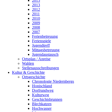
2015
2013
2012
2011
2010
2009
2008
2007
Ferienbetreuung
Ferienspiele
Jugendtreff
Mittagsbetreuung
Jugendaustausch
Ortsplan / Anreise
Wahlen
Stellenausschreibungen
Kultur & Geschichte
Ortsgeschichte
Chronologie Niedernbergs
Honischland
Dorfrundweg
Kulturweg
Geschichtsbrunnen
Blechkatzen
Hochwasser