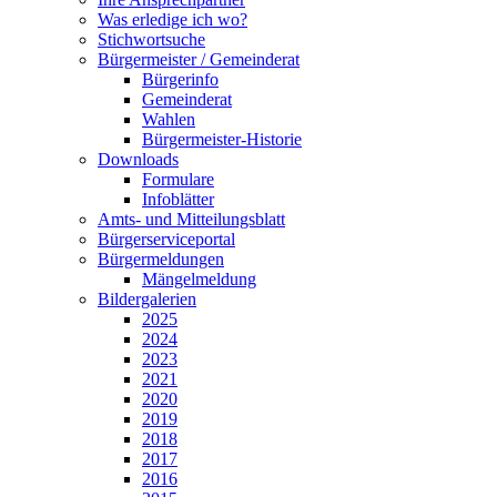
Was erledige ich wo?
Stichwortsuche
Bürgermeister / Gemeinderat
Bürgerinfo
Gemeinderat
Wahlen
Bürgermeister-Historie
Downloads
Formulare
Infoblätter
Amts- und Mitteilungsblatt
Bürgerserviceportal
Bürgermeldungen
Mängelmeldung
Bildergalerien
2025
2024
2023
2021
2020
2019
2018
2017
2016