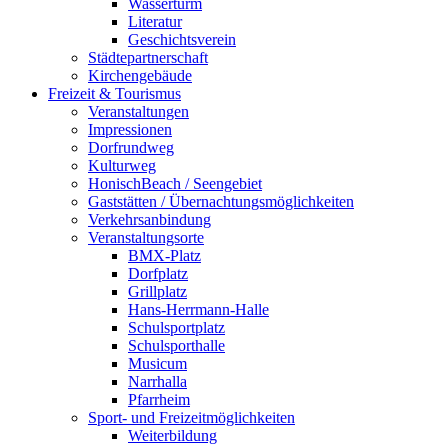
Wasserturm
Literatur
Geschichtsverein
Städtepartnerschaft
Kirchengebäude
Freizeit & Tourismus
Veranstaltungen
Impressionen
Dorfrundweg
Kulturweg
HonischBeach / Seengebiet
Gaststätten / Übernachtungsmöglichkeiten
Verkehrsanbindung
Veranstaltungsorte
BMX-Platz
Dorfplatz
Grillplatz
Hans-Herrmann-Halle
Schulsportplatz
Schulsporthalle
Musicum
Narrhalla
Pfarrheim
Sport- und Freizeitmöglichkeiten
Weiterbildung