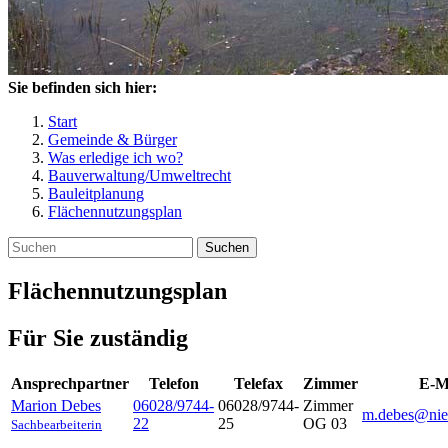
Sie befinden sich hier:
Start
Gemeinde & Bürger
Was erledige ich wo?
Bauverwaltung/Umweltrecht
Bauleitplanung
Flächennutzungsplan
Suchen
Flächennutzungsplan
Für Sie zuständig
Ansprechpartner
Telefon
Telefax
Zimmer
E-M
Marion
Debes
06028/9744-
06028/9744-
Zimmer
m.debes@nie
22
25
OG 03
Sachbearbeiterin