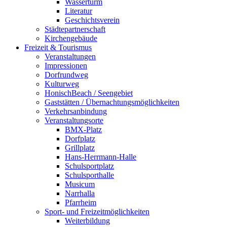
Wasserturm
Literatur
Geschichtsverein
Städtepartnerschaft
Kirchengebäude
Freizeit & Tourismus
Veranstaltungen
Impressionen
Dorfrundweg
Kulturweg
HonischBeach / Seengebiet
Gaststätten / Übernachtungsmöglichkeiten
Verkehrsanbindung
Veranstaltungsorte
BMX-Platz
Dorfplatz
Grillplatz
Hans-Herrmann-Halle
Schulsportplatz
Schulsporthalle
Musicum
Narrhalla
Pfarrheim
Sport- und Freizeitmöglichkeiten
Weiterbildung