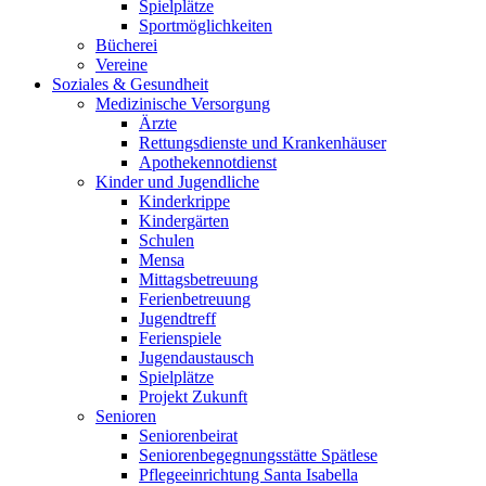
Spielplätze
Sportmöglichkeiten
Bücherei
Vereine
Soziales & Gesundheit
Medizinische Versorgung
Ärzte
Rettungsdienste und Krankenhäuser
Apothekennotdienst
Kinder und Jugendliche
Kinderkrippe
Kindergärten
Schulen
Mensa
Mittagsbetreuung
Ferienbetreuung
Jugendtreff
Ferienspiele
Jugendaustausch
Spielplätze
Projekt Zukunft
Senioren
Seniorenbeirat
Seniorenbegegnungsstätte Spätlese
Pflegeeinrichtung Santa Isabella