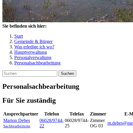
Sie befinden sich hier:
Start
Gemeinde & Bürger
Was erledige ich wo?
Hauptverwaltung
Personalverwaltung
Personalsachbearbeitung
Suchen
Personalsachbearbeitung
Für Sie zuständig
Ansprechpartner
Telefon
Telefax
Zimmer
E-M
Marion
Debes
06028/9744-
06028/9744-
Zimmer
m.debes@nie
22
25
OG 03
Sachbearbeiterin