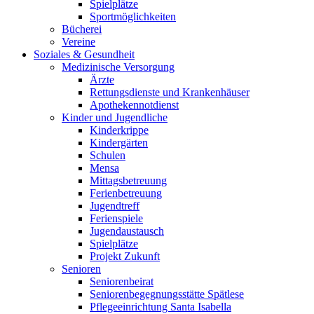
Spielplätze
Sportmöglichkeiten
Bücherei
Vereine
Soziales & Gesundheit
Medizinische Versorgung
Ärzte
Rettungsdienste und Krankenhäuser
Apothekennotdienst
Kinder und Jugendliche
Kinderkrippe
Kindergärten
Schulen
Mensa
Mittagsbetreuung
Ferienbetreuung
Jugendtreff
Ferienspiele
Jugendaustausch
Spielplätze
Projekt Zukunft
Senioren
Seniorenbeirat
Seniorenbegegnungsstätte Spätlese
Pflegeeinrichtung Santa Isabella