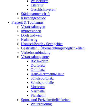
Wasserturm
Literatur
Geschichtsverein
Städtepartnerschaft
Kirchengebäude
Freizeit & Tourismus
Veranstaltungen
Impressionen
Dorfrundweg
Kulturweg
HonischBeach / Seengebiet
Gaststätten / Übernachtungsmöglichkeiten
Verkehrsanbindung
Veranstaltungsorte
BMX-Platz
Dorfplatz
Grillplatz
Hans-Herrmann-Halle
Schulsportplatz
Schulsporthalle
Musicum
Narrhalla
Pfarrheim
Sport- und Freizeitmöglichkeiten
Weiterbildung