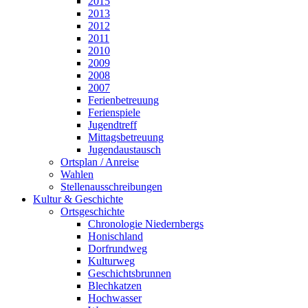
2015
2013
2012
2011
2010
2009
2008
2007
Ferienbetreuung
Ferienspiele
Jugendtreff
Mittagsbetreuung
Jugendaustausch
Ortsplan / Anreise
Wahlen
Stellenausschreibungen
Kultur & Geschichte
Ortsgeschichte
Chronologie Niedernbergs
Honischland
Dorfrundweg
Kulturweg
Geschichtsbrunnen
Blechkatzen
Hochwasser