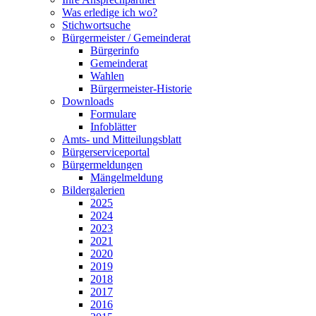
Was erledige ich wo?
Stichwortsuche
Bürgermeister / Gemeinderat
Bürgerinfo
Gemeinderat
Wahlen
Bürgermeister-Historie
Downloads
Formulare
Infoblätter
Amts- und Mitteilungsblatt
Bürgerserviceportal
Bürgermeldungen
Mängelmeldung
Bildergalerien
2025
2024
2023
2021
2020
2019
2018
2017
2016