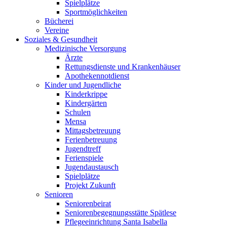
Spielplätze
Sportmöglichkeiten
Bücherei
Vereine
Soziales & Gesundheit
Medizinische Versorgung
Ärzte
Rettungsdienste und Krankenhäuser
Apothekennotdienst
Kinder und Jugendliche
Kinderkrippe
Kindergärten
Schulen
Mensa
Mittagsbetreuung
Ferienbetreuung
Jugendtreff
Ferienspiele
Jugendaustausch
Spielplätze
Projekt Zukunft
Senioren
Seniorenbeirat
Seniorenbegegnungsstätte Spätlese
Pflegeeinrichtung Santa Isabella