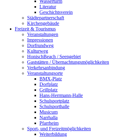
Wasserturm
Literatur
Geschichtsverein
Städtepartnerschaft
Kirchengebäude
Freizeit & Tourismus
Veranstaltungen
Impressionen
Dorfrundweg
Kulturweg
HonischBeach / Seengebiet
Gaststätten / Übernachtungsmöglichkeiten
Verkehrsanbindung
Veranstaltungsorte
BMX-Platz
Dorfplatz
Grillplatz
Hans-Herrmann-Halle
Schulsportplatz
Schulsporthalle
Musicum
Narrhalla
Pfarrheim
Sport- und Freizeitmöglichkeiten
Weiterbildung