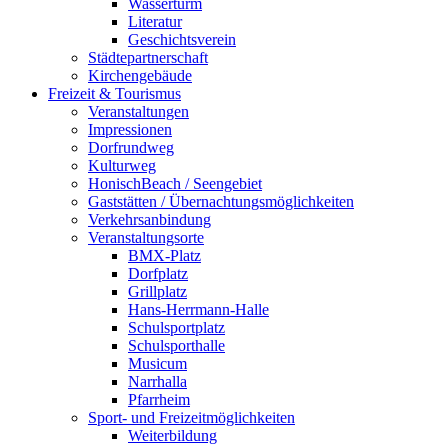
Wasserturm
Literatur
Geschichtsverein
Städtepartnerschaft
Kirchengebäude
Freizeit & Tourismus
Veranstaltungen
Impressionen
Dorfrundweg
Kulturweg
HonischBeach / Seengebiet
Gaststätten / Übernachtungsmöglichkeiten
Verkehrsanbindung
Veranstaltungsorte
BMX-Platz
Dorfplatz
Grillplatz
Hans-Herrmann-Halle
Schulsportplatz
Schulsporthalle
Musicum
Narrhalla
Pfarrheim
Sport- und Freizeitmöglichkeiten
Weiterbildung