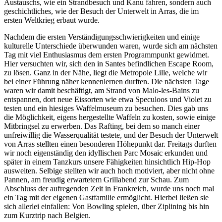
Austauschs, wie ein Strandbesuch und Kanu fahren, sondern auch
geschichtliches, wie der Besuch der Unterwelt in Arras, die im
ersten Weltkrieg erbaut wurde.
Nachdem die ersten Verständigungsschwierigkeiten und einige
kulturelle Unterschiede überwunden waren, wurde sich am nächsten
Tag mit viel Enthusiasmus dem ersten Programmpunkt gewidmet.
Hier versuchten wir, sich den in Santes befindlichen Escape Room,
zu lösen. Ganz in der Nähe, liegt die Metropole Lille, welche wir
bei einer Führung näher kennenlernen durften. Die nächsten Tage
waren wir damit beschäftigt, am Strand von Malo-les-Bains zu
entspannen, dort neue Eissorten wie etwa Speculoos und Violet zu
testen und ein hiesiges Waffelmuseum zu besuchen. Dies gab uns
die Möglichkeit, eigens hergestellte Waffeln zu kosten, sowie einige
Mitbringsel zu erwerben. Das Rafting, bei dem so manch einer
unfreiwillig die Wasserqualität testete, und der Besuch der Unterwelt
von Arras stellten einen besonderen Höhepunkt dar. Freitags durften
wir noch eigenständig den idyllischen Parc Mosaic erkunden und
später in einem Tanzkurs unsere Fähigkeiten hinsichtlich Hip-Hop
ausweiten. Selbige stellten wir auch hoch motiviert, aber nicht ohne
Pannen, am freudig erwartetem Grillabend zur Schau. Zum
Abschluss der aufregenden Zeit in Frankreich, wurde uns noch mal
ein Tag mit der eigenen Gastfamilie ermöglicht. Hierbei ließen sie
sich allerlei einfallen: Von Bowling spielen, über Ziplining bis hin
zum Kurztrip nach Belgien.