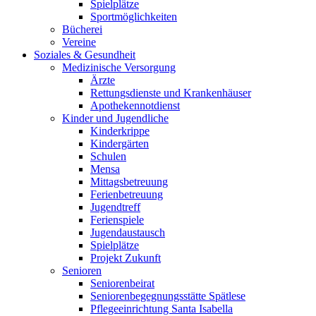
Spielplätze
Sportmöglichkeiten
Bücherei
Vereine
Soziales & Gesundheit
Medizinische Versorgung
Ärzte
Rettungsdienste und Krankenhäuser
Apothekennotdienst
Kinder und Jugendliche
Kinderkrippe
Kindergärten
Schulen
Mensa
Mittagsbetreuung
Ferienbetreuung
Jugendtreff
Ferienspiele
Jugendaustausch
Spielplätze
Projekt Zukunft
Senioren
Seniorenbeirat
Seniorenbegegnungsstätte Spätlese
Pflegeeinrichtung Santa Isabella