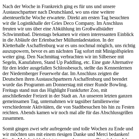
Nach der Woche in Frankreich ging es für uns und unsere
Austauschpartner nach Deutschland, wo uns eine weitere
abenteuerliche Woche erwartete. Direkt am ersten Tag besuchten
wir die Logistikhalle der Gries Deco Company. Im Anschluss
freuten wir uns über eine Abkühlung im Großwallstädter
Schwimmbad. Dienstags bekamen wir einen interessanten Einblick
in die Abläufe der Erlenbacher Müllumladestation. In der
Kletterhalle Aschaffenburg war es uns nochmal möglich, uns richtig
auszupowern, bevor es am nächsten Tag sofort mit Minigolfspielen
weiter ging. Den Nachmittag verbrachten wir im Silbersee mit
Segeln, Kanufahren, Stand Up Paddling, etc. Eine gute Alternative
für den leider ausgefallen Schlossbesuch, stellte das Kennenlernen
der Niedernberger Feuerwehr dar. Im Anschluss zeigten die
Deutschen ihren Austauschpartnern Aschaffenburg und beendet
wurde das Programm am Donnerstag mit einer Runde Bowling.
Freitags stand nun das Highlight Frankfurter Zoo, mit
anschließender Freizeit in der Stadt an. An unserem letzten ganzen
gemeinsamen Tag, unternahmen wir tagsüber familienweise
verschiedenste Aktivitäten, die von Stadtbesuchen bis hin zu Festen
reichten. Abends kamen wir noch mal alle für das Abschlussgrillen
zusammen.
Somit gingen zwei sehr aufregende und tolle Wochen zu Ende und
wir möchten uns mit einem riesigen Danke und Merci bedanken!