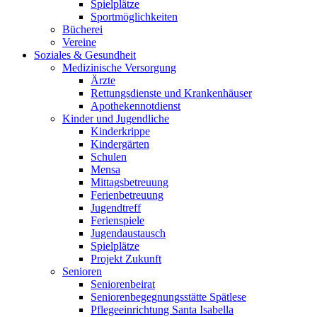
Spielplätze
Sportmöglichkeiten
Bücherei
Vereine
Soziales & Gesundheit
Medizinische Versorgung
Ärzte
Rettungsdienste und Krankenhäuser
Apothekennotdienst
Kinder und Jugendliche
Kinderkrippe
Kindergärten
Schulen
Mensa
Mittagsbetreuung
Ferienbetreuung
Jugendtreff
Ferienspiele
Jugendaustausch
Spielplätze
Projekt Zukunft
Senioren
Seniorenbeirat
Seniorenbegegnungsstätte Spätlese
Pflegeeinrichtung Santa Isabella