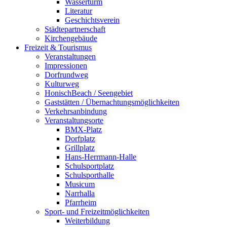
Wasserturm
Literatur
Geschichtsverein
Städtepartnerschaft
Kirchengebäude
Freizeit & Tourismus
Veranstaltungen
Impressionen
Dorfrundweg
Kulturweg
HonischBeach / Seengebiet
Gaststätten / Übernachtungsmöglichkeiten
Verkehrsanbindung
Veranstaltungsorte
BMX-Platz
Dorfplatz
Grillplatz
Hans-Herrmann-Halle
Schulsportplatz
Schulsporthalle
Musicum
Narrhalla
Pfarrheim
Sport- und Freizeitmöglichkeiten
Weiterbildung