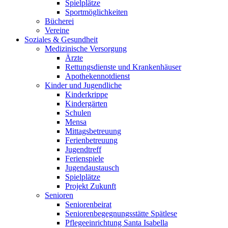
Spielplätze
Sportmöglichkeiten
Bücherei
Vereine
Soziales & Gesundheit
Medizinische Versorgung
Ärzte
Rettungsdienste und Krankenhäuser
Apothekennotdienst
Kinder und Jugendliche
Kinderkrippe
Kindergärten
Schulen
Mensa
Mittagsbetreuung
Ferienbetreuung
Jugendtreff
Ferienspiele
Jugendaustausch
Spielplätze
Projekt Zukunft
Senioren
Seniorenbeirat
Seniorenbegegnungsstätte Spätlese
Pflegeeinrichtung Santa Isabella