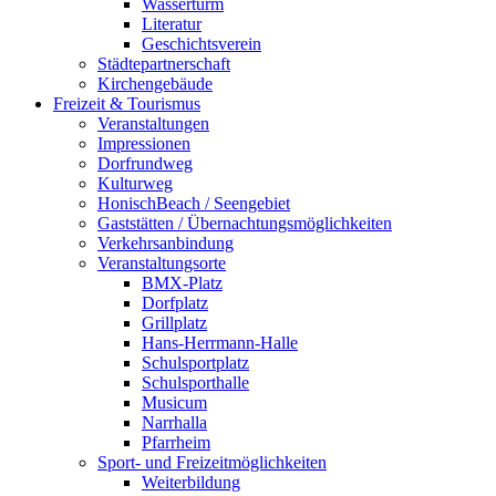
Wasserturm
Literatur
Geschichtsverein
Städtepartnerschaft
Kirchengebäude
Freizeit & Tourismus
Veranstaltungen
Impressionen
Dorfrundweg
Kulturweg
HonischBeach / Seengebiet
Gaststätten / Übernachtungsmöglichkeiten
Verkehrsanbindung
Veranstaltungsorte
BMX-Platz
Dorfplatz
Grillplatz
Hans-Herrmann-Halle
Schulsportplatz
Schulsporthalle
Musicum
Narrhalla
Pfarrheim
Sport- und Freizeitmöglichkeiten
Weiterbildung