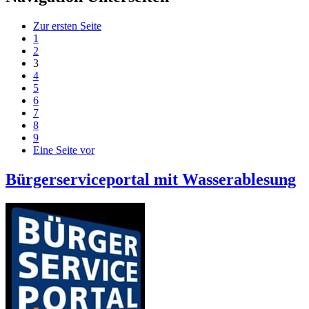
Zur ersten Seite
1
2
3
4
5
6
7
8
9
Eine Seite vor
Bürgerserviceportal mit Wasserablesung