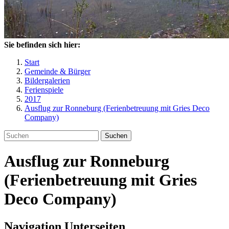
Sie befinden sich hier:
Start
Gemeinde & Bürger
Bildergalerien
Ferienspiele
2017
Ausflug zur Ronneburg (Ferienbetreuung mit Gries Deco
Company)
Suchen
Ausflug zur Ronneburg
(Ferienbetreuung mit Gries
Deco Company)
Navigation Unterseiten