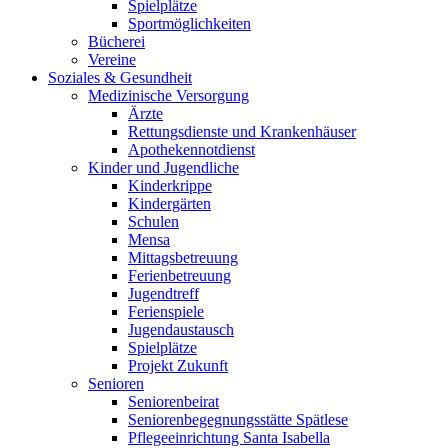
Spielplätze
Sportmöglichkeiten
Bücherei
Vereine
Soziales & Gesundheit
Medizinische Versorgung
Ärzte
Rettungsdienste und Krankenhäuser
Apothekennotdienst
Kinder und Jugendliche
Kinderkrippe
Kindergärten
Schulen
Mensa
Mittagsbetreuung
Ferienbetreuung
Jugendtreff
Ferienspiele
Jugendaustausch
Spielplätze
Projekt Zukunft
Senioren
Seniorenbeirat
Seniorenbegegnungsstätte Spätlese
Pflegeeinrichtung Santa Isabella