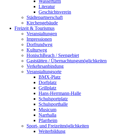
Wasserturm
Literatur
Geschichtsverein
Städtepartnerschaft
Kirchengebäude
Freizeit & Tourismus
Veranstaltungen
Impressionen
Dorfrundweg
Kulturweg
HonischBeach / Seengebiet
Gaststätten / Übernachtungsmöglichkeiten
Verkehrsanbindung
Veranstaltungsorte
BMX-Platz
Dorfplatz
Grillplatz
Hans-Herrmann-Halle
Schulsportplatz
Schulsporthalle
Musicum
Narrhalla
Pfarrheim
Sport- und Freizeitmöglichkeiten
Weiterbildung