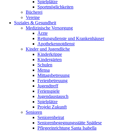
Spielplätze
Sportmöglichkeiten
Bücherei
Vereine
Soziales & Gesundheit
Medizinische Versorgung
Ärzte
Rettungsdienste und Krankenhäuser
Apothekennotdienst
Kinder und Jugendliche
Kinderkrippe
Kindergärten
Schulen
Mensa
Mittagsbetreuung
Ferienbetreuung
Jugendtreff
Ferienspiele
Jugendaustausch
Spielplätze
Projekt Zukunft
Senioren
Seniorenbeirat
Seniorenbegegnungsstätte Spätlese
Pflegeeinrichtung Santa Isabella