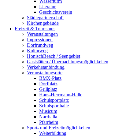
Wasserturm
Literatur
Geschichtsverein
Städtepartnerschaft
Kirchengebäude
Freizeit & Tourismus
Veranstaltungen
Impressionen
Dorfrundweg
Kulturweg
HonischBeach / Seengebiet
Gaststätten / Übernachtungsmöglichkeiten
Verkehrsanbindung
Veranstaltungsorte
BMX-Platz
Dorfplatz
Grillplatz
Hans-Herrmann-Halle
Schulsportplatz
Schulsporthalle
Musicum
Narrhalla
Pfarrheim
Sport- und Freizeitmöglichkeiten
Weiterbildung