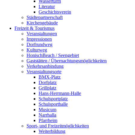
Wasserturm
Literatur
Geschichtsverein
Städtepartnerschaft
Kirchengebäude
Freizeit & Tourismus
Veranstaltungen
Impressionen
Dorfrundweg
Kulturweg
HonischBeach / Seengebiet
Gaststätten / Übernachtungsmöglichkeiten
Verkehrsanbindung
Veranstaltungsorte
BMX-Platz
Dorfplatz
Grillplatz
Hans-Herrmann-Halle
Schulsportplatz
Schulsporthalle
Musicum
Narrhalla
Pfarrheim
Sport- und Freizeitmöglichkeiten
Weiterbildung