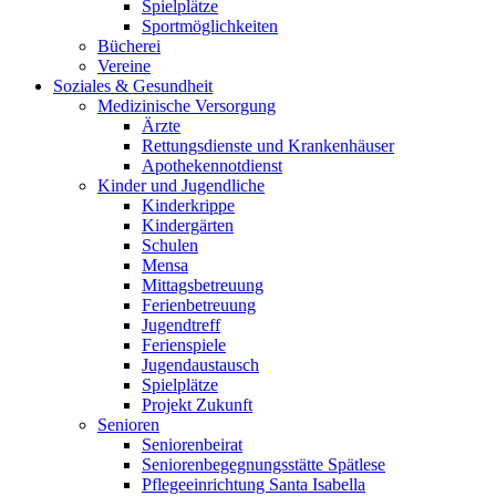
Spielplätze
Sportmöglichkeiten
Bücherei
Vereine
Soziales & Gesundheit
Medizinische Versorgung
Ärzte
Rettungsdienste und Krankenhäuser
Apothekennotdienst
Kinder und Jugendliche
Kinderkrippe
Kindergärten
Schulen
Mensa
Mittagsbetreuung
Ferienbetreuung
Jugendtreff
Ferienspiele
Jugendaustausch
Spielplätze
Projekt Zukunft
Senioren
Seniorenbeirat
Seniorenbegegnungsstätte Spätlese
Pflegeeinrichtung Santa Isabella