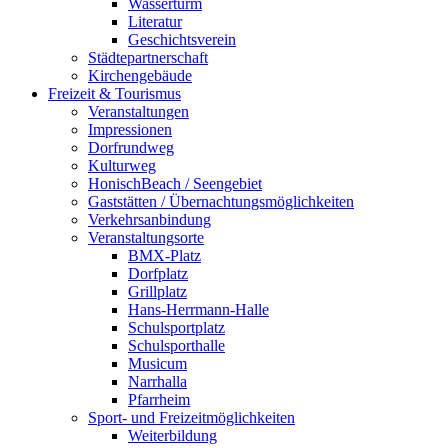
Wasserturm
Literatur
Geschichtsverein
Städtepartnerschaft
Kirchengebäude
Freizeit & Tourismus
Veranstaltungen
Impressionen
Dorfrundweg
Kulturweg
HonischBeach / Seengebiet
Gaststätten / Übernachtungsmöglichkeiten
Verkehrsanbindung
Veranstaltungsorte
BMX-Platz
Dorfplatz
Grillplatz
Hans-Herrmann-Halle
Schulsportplatz
Schulsporthalle
Musicum
Narrhalla
Pfarrheim
Sport- und Freizeitmöglichkeiten
Weiterbildung