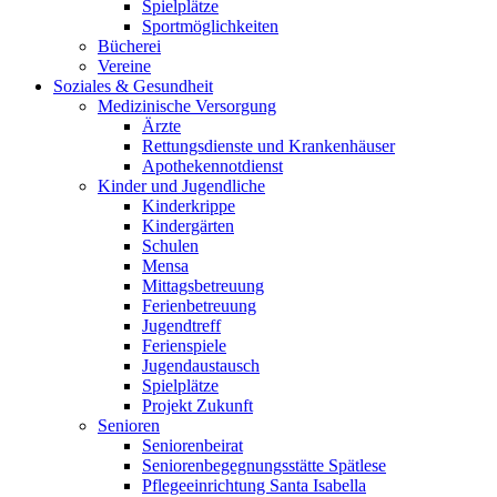
Spielplätze
Sportmöglichkeiten
Bücherei
Vereine
Soziales & Gesundheit
Medizinische Versorgung
Ärzte
Rettungsdienste und Krankenhäuser
Apothekennotdienst
Kinder und Jugendliche
Kinderkrippe
Kindergärten
Schulen
Mensa
Mittagsbetreuung
Ferienbetreuung
Jugendtreff
Ferienspiele
Jugendaustausch
Spielplätze
Projekt Zukunft
Senioren
Seniorenbeirat
Seniorenbegegnungsstätte Spätlese
Pflegeeinrichtung Santa Isabella