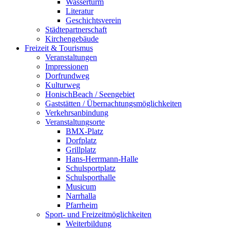
Wasserturm
Literatur
Geschichtsverein
Städtepartnerschaft
Kirchengebäude
Freizeit & Tourismus
Veranstaltungen
Impressionen
Dorfrundweg
Kulturweg
HonischBeach / Seengebiet
Gaststätten / Übernachtungsmöglichkeiten
Verkehrsanbindung
Veranstaltungsorte
BMX-Platz
Dorfplatz
Grillplatz
Hans-Herrmann-Halle
Schulsportplatz
Schulsporthalle
Musicum
Narrhalla
Pfarrheim
Sport- und Freizeitmöglichkeiten
Weiterbildung