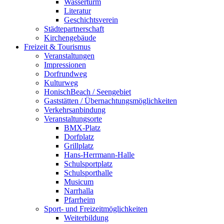
Wasserturm
Literatur
Geschichtsverein
Städtepartnerschaft
Kirchengebäude
Freizeit & Tourismus
Veranstaltungen
Impressionen
Dorfrundweg
Kulturweg
HonischBeach / Seengebiet
Gaststätten / Übernachtungsmöglichkeiten
Verkehrsanbindung
Veranstaltungsorte
BMX-Platz
Dorfplatz
Grillplatz
Hans-Herrmann-Halle
Schulsportplatz
Schulsporthalle
Musicum
Narrhalla
Pfarrheim
Sport- und Freizeitmöglichkeiten
Weiterbildung