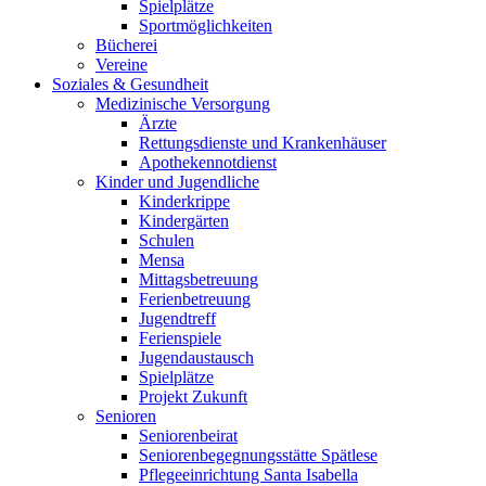
Spielplätze
Sportmöglichkeiten
Bücherei
Vereine
Soziales & Gesundheit
Medizinische Versorgung
Ärzte
Rettungsdienste und Krankenhäuser
Apothekennotdienst
Kinder und Jugendliche
Kinderkrippe
Kindergärten
Schulen
Mensa
Mittagsbetreuung
Ferienbetreuung
Jugendtreff
Ferienspiele
Jugendaustausch
Spielplätze
Projekt Zukunft
Senioren
Seniorenbeirat
Seniorenbegegnungsstätte Spätlese
Pflegeeinrichtung Santa Isabella