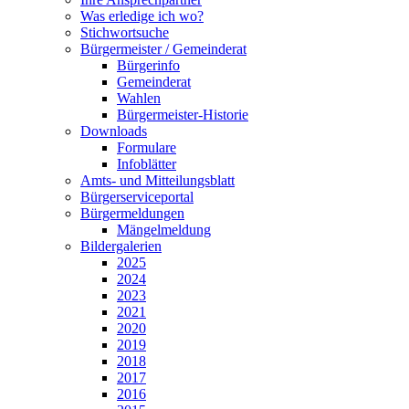
Was erledige ich wo?
Stichwortsuche
Bürgermeister / Gemeinderat
Bürgerinfo
Gemeinderat
Wahlen
Bürgermeister-Historie
Downloads
Formulare
Infoblätter
Amts- und Mitteilungsblatt
Bürgerserviceportal
Bürgermeldungen
Mängelmeldung
Bildergalerien
2025
2024
2023
2021
2020
2019
2018
2017
2016