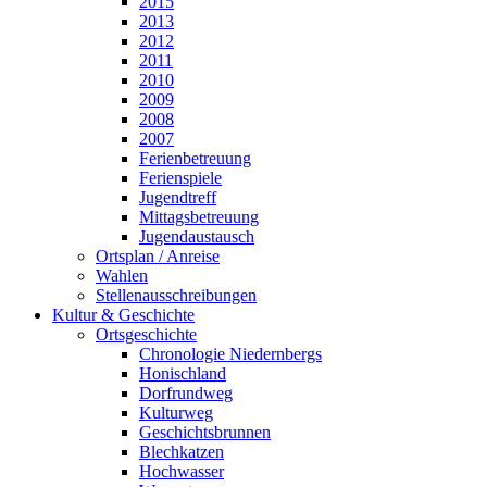
2015
2013
2012
2011
2010
2009
2008
2007
Ferienbetreuung
Ferienspiele
Jugendtreff
Mittagsbetreuung
Jugendaustausch
Ortsplan / Anreise
Wahlen
Stellenausschreibungen
Kultur & Geschichte
Ortsgeschichte
Chronologie Niedernbergs
Honischland
Dorfrundweg
Kulturweg
Geschichtsbrunnen
Blechkatzen
Hochwasser