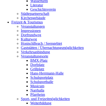
Wasserturm
Literatur
Geschichtsverein
Städtepartnerschaft
Kirchengebäude
Freizeit & Tourismus
Veranstaltungen
Impressionen
Dorfrundweg
Kulturweg
HonischBeach / Seengebiet
Gaststätten / Übernachtungsmöglichkeiten
Verkehrsanbindung
Veranstaltungsorte
BMX-Platz
Dorfplatz
Grillplatz
Hans-Herrmann-Halle
Schulsportplatz
Schulsporthalle
Musicum
Narrhalla
Pfarrheim
Sport- und Freizeitmöglichkeiten
Weiterbildung