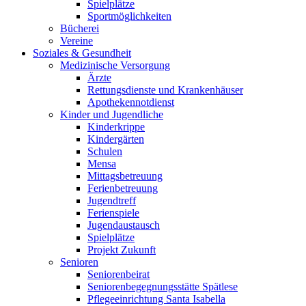
Spielplätze
Sportmöglichkeiten
Bücherei
Vereine
Soziales & Gesundheit
Medizinische Versorgung
Ärzte
Rettungsdienste und Krankenhäuser
Apothekennotdienst
Kinder und Jugendliche
Kinderkrippe
Kindergärten
Schulen
Mensa
Mittagsbetreuung
Ferienbetreuung
Jugendtreff
Ferienspiele
Jugendaustausch
Spielplätze
Projekt Zukunft
Senioren
Seniorenbeirat
Seniorenbegegnungsstätte Spätlese
Pflegeeinrichtung Santa Isabella