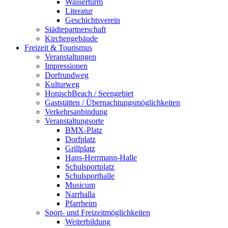
Wasserturm
Literatur
Geschichtsverein
Städtepartnerschaft
Kirchengebäude
Freizeit & Tourismus
Veranstaltungen
Impressionen
Dorfrundweg
Kulturweg
HonischBeach / Seengebiet
Gaststätten / Übernachtungsmöglichkeiten
Verkehrsanbindung
Veranstaltungsorte
BMX-Platz
Dorfplatz
Grillplatz
Hans-Herrmann-Halle
Schulsportplatz
Schulsporthalle
Musicum
Narrhalla
Pfarrheim
Sport- und Freizeitmöglichkeiten
Weiterbildung