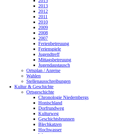
2015
2013
2012
2011
2010
2009
2008
2007
Ferienbetreuung
Ferienspiele
Jugendtreff
Mittagsbetreuung
Jugendaustausch
Ortsplan / Anreise
Wahlen
Stellenausschreibungen
Kultur & Geschichte
Ortsgeschichte
Chronologie Niedernbergs
Honischland
Dorfrundweg
Kulturweg
Geschichtsbrunnen
Blechkatzen
Hochwasser