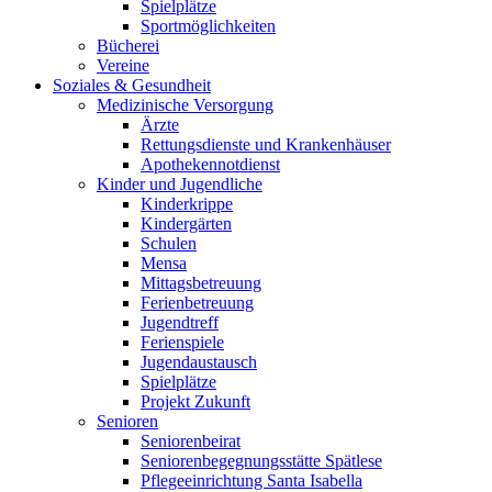
Spielplätze
Sportmöglichkeiten
Bücherei
Vereine
Soziales & Gesundheit
Medizinische Versorgung
Ärzte
Rettungsdienste und Krankenhäuser
Apothekennotdienst
Kinder und Jugendliche
Kinderkrippe
Kindergärten
Schulen
Mensa
Mittagsbetreuung
Ferienbetreuung
Jugendtreff
Ferienspiele
Jugendaustausch
Spielplätze
Projekt Zukunft
Senioren
Seniorenbeirat
Seniorenbegegnungsstätte Spätlese
Pflegeeinrichtung Santa Isabella