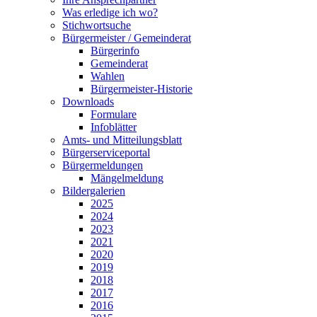
Was erledige ich wo?
Stichwortsuche
Bürgermeister / Gemeinderat
Bürgerinfo
Gemeinderat
Wahlen
Bürgermeister-Historie
Downloads
Formulare
Infoblätter
Amts- und Mitteilungsblatt
Bürgerserviceportal
Bürgermeldungen
Mängelmeldung
Bildergalerien
2025
2024
2023
2021
2020
2019
2018
2017
2016