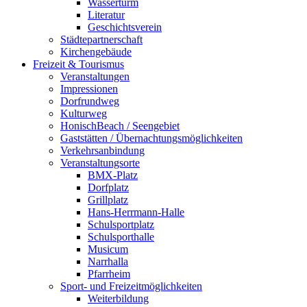
Wasserturm
Literatur
Geschichtsverein
Städtepartnerschaft
Kirchengebäude
Freizeit & Tourismus
Veranstaltungen
Impressionen
Dorfrundweg
Kulturweg
HonischBeach / Seengebiet
Gaststätten / Übernachtungsmöglichkeiten
Verkehrsanbindung
Veranstaltungsorte
BMX-Platz
Dorfplatz
Grillplatz
Hans-Herrmann-Halle
Schulsportplatz
Schulsporthalle
Musicum
Narrhalla
Pfarrheim
Sport- und Freizeitmöglichkeiten
Weiterbildung