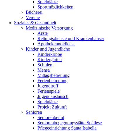
Spielplätze
Sportmöglichkeiten
Bücherei
Vereine
Soziales & Gesundheit
Medizinische Versorgung
Ärzte
Rettungsdienste und Krankenhäuser
Apothekennotdienst
Kinder und Jugendliche
Kinderkrippe
Kindergärten
Schulen
Mensa
Mittagsbetreuung
Ferienbetreuung
Jugendtreff
Ferienspiele
Jugendaustausch
Spielplätze
Projekt Zukunft
Senioren
Seniorenbeirat
Seniorenbegegnungsstätte Spätlese
Pflegeeinrichtung Santa Isabella