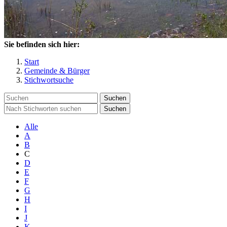
Sie befinden sich hier:
Start
Gemeinde & Bürger
Stichwortsuche
Suchen
Suchen
Alle
A
B
C
D
E
F
G
H
I
J
K