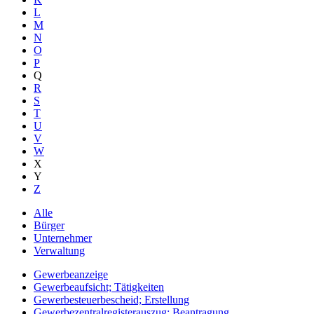
L
M
N
O
P
Q
R
S
T
U
V
W
X
Y
Z
Alle
Bürger
Unternehmer
Verwaltung
Gewerbeanzeige
Gewerbeaufsicht; Tätigkeiten
Gewerbesteuerbescheid; Erstellung
Gewerbezentralregisterauszug; Beantragung